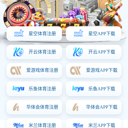
梅西钦定新生代最佳，亚马尔被赞上限
超梅罗
2026-06-05 19:43
阅读 72 次