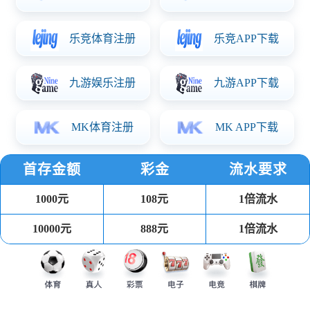
首页
体育快讯
正文
亚洲飞人苏炳添的赛季首秀再度推迟，原本计划在2025年全
国室内田径锦标赛亮相的他，因训练中出现的身体反应而临
时退赛。这一消息迅速引发外界关注，对于这位即将年满36
岁的老将而言，每一次亮相都承载着中国短跑的期待。随着
苏炳添赛季首秀延期的消息传出，关于中国短跑交接棒的时
刻是否已然到来的讨论，再次喧嚣尘上。